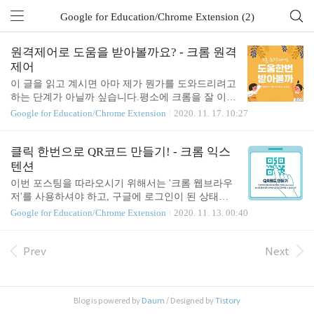
Google for Education/Chrome Extension (2)
원격제어로 도움을 받아볼까요? - 크롬 원격
제어
이 글을 읽고 계시면 아마 제가 뭔가를 도와드리려고
하는 단계가 아닐까 싶습니다.평소에 크롬을 잘 이용
하셨던 분이라면 이 방법을 추천드립니다. 1. 크롬 원
Google for Education/Chrome Extension
2020. 11. 17. 10:27
격제어 설치하기Google 검색창에 '크롬 원격 데스크
톱'이라고 검색합니다. (혹은 아래의 링크를 누릅니
다.) 로그인 - Google 계정하나의 계정으로 모든 Goog
클릭 한번으로 QR코드 만들기! - 크롬 익스
le 서비스를 Google 계정으로 로그인accounts.google.c
텐션
om * 꼭! 크롬으로 들어가셔야 해요! 왜냐하면.. 크롬
이번 포스팅을 따라오시기 위해서는 '크롬 웹브라우
확장 프로그램이니까요! 1) 위에 제공된 링크에 들어
저'를 사용하셔야 하고, 구글에 로그인이 된 상태여
간 후 '지원받기'에서 초록색 아래 화살표를 클릭해
야합니다. 문제 1. 우리 학교에 4차 산업혁명을 가져
Google for Education/Chrome Extension
2020. 11. 13. 00:40
원격제어 확장 프로그램을 설치합니다. 2) 크롬 브라
온 원인은? 1) 교장선생님 2) 동료교사 3) 학생들 4)
우저 우측 상단에 확장 프로그램이 설치된 것을 확인
코로나 19 정답: 4) 코로나19 코로나19 감염병으로 인
합니다. 3) '코드 생성' 버튼을 눌러 16자리 코드..
해 교육현장의 디지털 트랜스포메이션이 말도 안되
Prev
Next
는 속도로 가속화되고 있습니다. 다양한 변화들 중
많은 선생님과 학생들이 클라우드 플랫폼을 잘 활용
하게 되었다는 것과, 클라우드 상의 파일을 링크로
Blog is powered by
Daum
/ Designed by
Tistory
공유한다는 점도 있습니다. 링크를 공유하는 여러 세