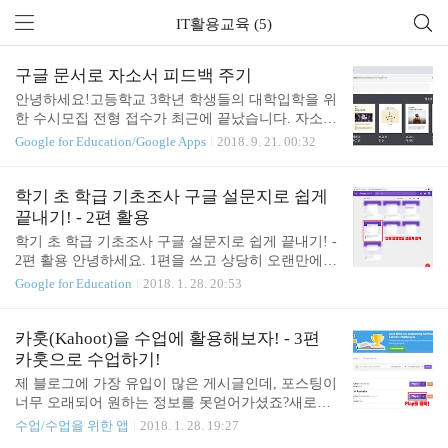
IT활용교육 (5)
구글 문서로 자소서 피드백 주기
안녕하세요!고등학교 3학년 학생들의 대학입학을 위
한 수시모집 전형 접수가 최근에 끝났습니다. 자소서
피드백 및 추천서를 작성하면서, 선생님들과 나누고
Google for Education/Google Apps
2018. 9. 21. 00:32
싶은 것이 있어 또 글을 쓰게 되었습니다. 사실 스크
린샷만 찍어 적용하면 발행해도 될만큼 글을 써놓고,
처음쓰는 크롬 브라우저가 임시저장 기능을 지원하
학기 초 학급 기초조사 구글 설문지로 쉽게
지 않는다는 사실을 알게되어, 글을 다 날리.......(ㅠ
끝내기! - 2편 활용
ㅠ)고. 처음부터 다시 쓰고 있습니다. 두번째 쓰는 글
학기 초 학급 기초조사 구글 설문지로 쉽게 끝내기! -
은 더 간결하고 군더더기 없는 글이 되리라 위로하며
2편 활용 안녕하세요. 1편을 쓰고 상당히 오랜만에
글을 시작합니다. 1. 자소서를 받아 피드백을 주기까
나타났습니다. http://rosyjoseph.tistory.com/2(1편 포스
Google for Education
2018. 1. 28. 20:53
지학생들이 자소서를 작성하여 선생님에게 가져오는
팅 링크 참조) 오늘은 구글 설문지 배포 후 결과를 활
방법은 크게 3가지가 있습니다. (1) 정성스럽게 A4에
용하는 방법에 대해 알아 보도록 하겠습니다. - 먼저
인쇄해서 가져온다.(2) USB 디스크에 한글파일로 저
구글 설문지 홈페이지로 이동해 로그인을 합니다. htt
카훗(Kahoot)을 수업에 활용해보자! - 3편
장해온다.(3) 이메일로 한글파일을 ..
ps://docs.google.com/forms/u/0/ - 설문지를 클릭하고
카훗으로 수업하기!
나면 다음과 같은 화면이 나오는데 '응답' 페이지를
제 블로그에 가장 유입이 많은 게시글인데, 포스팅이
눌러줍니다. - 응답 페이지를 누르면 다음과 같은 화
너무 오래되어 원하는 정보를 못얻어가셨죠?새로운
면이 나옵니다. - '요약' 탭을 누르면 설문결과 전체에
카훗에 대한 포스팅을 올렸습니다! 이 게시글을 참고
수업/수업을 위한 앱
2018. 1. 28. 19:27
대한 요약을 확인할 수 있습니다. - '개별보기' 탭을
해주세요! (2020. 11. 13.) 1. 새로워진 카훗 - 편집 및