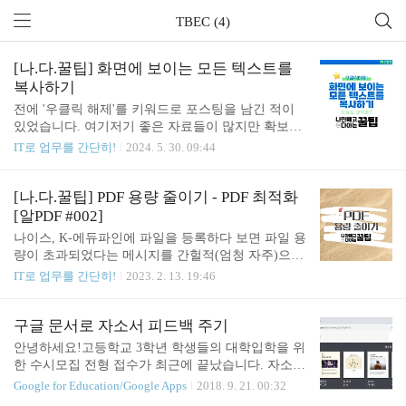
TBEC (4)
[나.다.꿀팁] 화면에 보이는 모든 텍스트를
복사하기
전에 '우클릭 해제'를 키워드로 포스팅을 남긴 적이
있었습니다. 여기저기 좋은 자료들이 많지만 확보할
수 있는 방법이 없었기에 방법을 공유했는데요. 202
IT로 업무를 간단히!
2024. 5. 30. 09:44
3.12.06 - [IT로 업무를 간단히!] - [나.다.꿀팁] 마우스
우클릭 제한을 풀어보기! [나.다.꿀팁] 마우스 우클릭
제한을 풀어보기!* 이 포스팅은 수업자료를 준비하
[나.다.꿀팁] PDF 용량 줄이기 - PDF 최적화
는 과정에서 수월함을 더하고 보다 수업에 집중할 수
[알PDF #002]
있는 환경을 응원하며 작성되었습니다. 병선쌤은 저
나이스, K-에듀파인에 파일을 등록하다 보면 파일 용
작자의 권리와 저작권법의 취지를 존중합니다. 수업
량이 초과되었다는 메시지를 간헐적(엄청 자주)으로
자www.tbec.kr 이번에는 화면에 보이는 모든 글자
보게 됩니다. 뭘 하지 않았는데, PDF파일 용량이 5M
IT로 업무를 간단히!
2023. 2. 13. 19:46
를.... (이미지와 영상을 포함하여) 복사할 수 있는 방
를 넘는다고 파일 용량을 줄이라는데... 도대체 어떻
법을 한번 공유해보도록 하겠습니다. 1. 준비물: 윈도
게 해야 할지 모르겠다면 이 포스팅이 도움이 되리라
우 11 2. 세팅값 확인하기:알림센터의 캡처도구 알림
믿습니다!!! 1. 라이센스 범위 - 개인/가정용으로는
구글 문서로 자소서 피드백 주기
이 켜져있어야 ..
무료(광고 나옵니다) - 기업/기관용으로는 유료(광고
안녕하세요!고등학교 3학년 학생들의 대학입학을 위
없습니다) 자세한 내용은 아래 게시글을 참고해 주세
한 수시모집 전형 접수가 최근에 끝났습니다. 자소서
요. [나.다.꿀팁] PDF 파일 회전하기[알PDF #001] PD
피드백 및 추천서를 작성하면서, 선생님들과 나누고
Google for Education/Google Apps
2018. 9. 21. 00:32
F파일을 회전해야 하는데, 이리저리 검색을 해봐도
싶은 것이 있어 또 글을 쓰게 되었습니다. 사실 스크