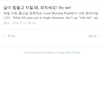
묘수가 보이질 않지요? 학교에서든 사무실에서든 PD
린샷만 찍어 적용하면 발행해도 될만큼 글을 써놓고,
F파일을 쉽게 다룰 수 있는 프로그램이 있으면 참 좋
처음쓰는 크롬 브라우저가 임시저장 기능을 지원하
삶이 힘들고 지칠 때, 외치세요! Try me!
을 텐데.. 싶은 분들께 추천드립니다! www.tbec.kr 2.
지 않는다는 사실을 알게되어, 글을 다 날리.......(ㅠ
매일 아침 출근길 청취하는 Good Morning Pops에서 나온 명대사입
PDF파..
ㅠ)고. 처음부터 다시 쓰고 있습니다. 두번째 쓰는 글
니다. ‘When life puts you in tough situations, don’t say “why me”, say “t
은 더 간결하고 군더더기 없는 글이 되리라 위로하며
ry me”. 삶이 너를 힘든 상황으로 몰아부칠 때, '왜 나야?'라고 말하지
영어
2018. 9. 21. 00:26
글을 시작합니다. 1. 자소서를 받아 피드백을 주기까
말고 '날 시험해봐'라고 말하세요. 나를 죽이지 못하는 고통은 나를
지학생들이 자소서를 작성하여 선생님에게 가져오는
성장시킨다라는 말이 있습니다. 삶에 있어 '긍정적 태도'를 유지하는
방법은 크게 3가지가 있습니다. (1) 정성스럽게 A4에
것은 정말 커다란 능력이자 용기인 것 같습니다.
Prev
Next
인쇄해서 가져온다.(2) USB 디스크에 한글파일로 저
장해온다.(3) 이메일로 한글파일을 ..
Blog is powered by
Daum
/ Designed by
Tistory