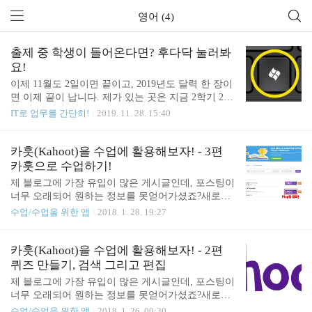
영어 (4)
출제 중 학생이 들어온다면? 후다닥 눌러봐
요!
이제 11월도 2일이면 끝이고, 2019년도 달력 한 장이
면 이제 끝이 납니다. 제가 있는 곳은 지금 2학기 2차
고사 출제가 한창이고요. 모니터가 교무실 문을 열면
IT로 업무를 간단히!
2019. 11. 28. 15:40
훤히 들여다보이는 자리에 앉을 때 교무실 문이 열릴
때마다 예민해지고는 했던 것 같습니다. 간편한 단축
키로 윈도우창을 통제할 수 있는 단축키 몇 개 소개
카훗(Kahoot)을 수업에 활용해보자! - 3편
하려고 해요! 1. 윈도우키 + D or M 윈도우키와 D 버
카훗으로 수업하기!
튼 혹은 M버튼을 눌러보세요! 현재 작업하고 있던
제 블로그에 가장 유입이 많은 게시글인데, 포스팅이
창이 전부 작업표시줄로 내려가는 장면을 목격할 수
너무 오래되어 원하는 정보를 못얻어가셨죠?새로운
있습니다! (대박!) 2. 윈도우키 + 방향키 지금 윈도우
카훗에 대한 포스팅을 올렸습니다! 이 게시글을 참고
수업/수업을 위한 앱
2018. 1. 28. 19:27
키와 방향키 왼쪽을 눌러보세요! 화면이 왼쪽으로 쏠
해주세요! (2020. 11. 13.) 1. 새로워진 카훗 - 편집 및
리지요? 다른 창을 켜놓고 윈도키와 오른쪽 키를 눌
출제(클릭하면 링크로 이동합니다)2. 새로워진 카훗
러보세요 그럼 균등하게 1:1로 분배된 창을 두 개 보
- 플레이(클릭하면 링크로 이동합니다) 아래 이어지
카훗(Kahoot)을 수업에 활용해보자! - 2편
실 수 있습니다. 두 개..
는 내용은 현재 카훗 사이트와 많이 다릅니다!! 카훗
퀴즈 만들기, 검색 그리고 편집
(Kahoot)을 수업에 활용해보자! - 3편 카훗으로 수업
제 블로그에 가장 유입이 많은 게시글인데, 포스팅이
하기 2편에서 문제를 생성 혹은 검색 및 편집하는 과
너무 오래되어 원하는 정보를 못얻어가셨죠?새로운
정을 다뤘습니다. 3편에서는 본격적으로 수업시간에
카훗에 대한 포스팅을 올렸습니다! 이 게시글을 참고
수업/수업을 위한 앱
2018. 1. 26. 00:30