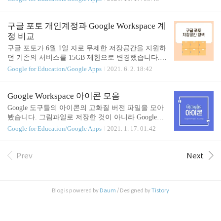
교 행사에 대한 만족도를 조사할 때 사용할 수 있습
icon을 추천드립니다. 1. Flaticon은 무엇인가? Flatico
니다. 예를 들어, "이번 학기 수업에 얼마나 만족하셨
n은 다양한 아이콘, 픽토그램 등을 유/무료로 제공하
나요?"라는 질문에 대해 1부터 5 또는 10까지의 숫자
는 사이트입니다. Free Vector Icons and Stickers - Tho
구글 포토 개인계정과 Google Workspace 계
로 답하도록 할 수 ..
usands of resources to download Download Free Vector I
정 비교
cons and Stickers for your projects. Resources made by a
구글 포토가 6월 1일 자로 무제한 저장공간을 지원하
nd for designers. PNG, SVG, EPS, PSD and CSS forma
던 기존의 서비스를 15GB 제한으로 변경했습니다.
ts www.flaticon.com 2. 어떻게 사용해요..
기존에 구글 포토를 활용해 다양한 기능을 써왔던 소
Google for Education/Google Apps
2021. 6. 2. 18:42
비자들은 당황스러울 수 밖에 없는데요. Gmail 개인
계정과 Google Workspace for Education 계정으로 각
각 로그인했을 때 구글 포토 화면이 달라 내용을 정
Google Workspace 아이콘 모음
리해봤습니다. 1. 구글 포토 gmail 계정 로그인 시 저
Google 도구들의 아이콘의 고화질 버전 파일을 모아
장용량 관리창이 출력되며 현재 사용되고 있는 스토
봤습니다. 그림파일로 저장한 것이 아니라 Google에
리지의 용량이 표기됩니다. (밑에 Google One의 구매
서 제공하는 '컬렉션' 기능을 활용해 만들어봤습니다.
Google for Education/Google Apps
2021. 1. 17. 01:42
를 독려하는 문구도... 있네요) 2. 구글 포토 GWFE 계
www.google.com/collections/s/list/ktRbYWVVS0ubH3R
정 로그인 시 Google Workspace for Education에서 발
uDwqq6Q/V_djh5UQPD4 Google Toosl Icons Google T
급한 계정으로 구글 포토에 들어갔을 때는 개인 계정
oosl Icons GEG Jeonbuk-GEG전북님이 공유한 컬렉션
Prev
Next
에 등장하는 화면이 나오지 않..
컬렉션을 보려면 Google 계정으로 로그인해야 합니
다. www.google.com * 컬렉션 기능은 Google 이미지
검색 후 컬렉션 아이콘을 눌러 저장할 수 있습니다.
Blog is powered by
Daum
/ Designed by
Tistory