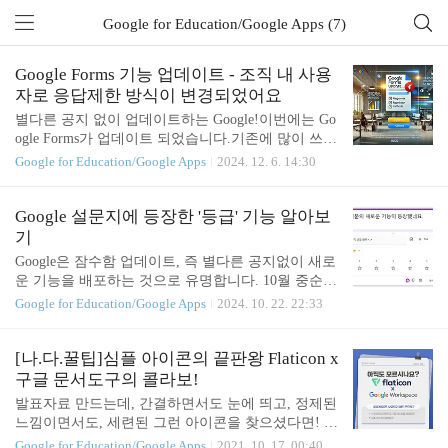
Google for Education/Google Apps (7)
Google Forms 기능 업데이트 - 조직 내 사용
자로 응답제한 방식이 변경되었어요
별다른 공지 없이 업데이트하는 Google!이번에는 Go
ogle Forms가 업데이트 되었습니다.기존에 많이 쓰시
던 기능이 업데이트 되어 혼란이 좀 있을 것 같아 포
Google for Education/Google Apps
2024. 12. 6. 14:30
스팅으로 작성합니다. 1. '게시' 버튼 생성- 기존에 '보
내기' 혹은 종이비행기 모양 버튼이 '게시' 버튼으로
변경되었습니다. - '게시' 버튼을 눌렀을 때 설정할
Google 설문지에 등장한 '등급' 기능 알아보
수 있는 내용은 '응답자'의 범위입니다. - 응답의 on/o
기
ff 기능 또한 게시버튼으로 통합되었습니다. -> 설문
Google은 잠수함 업데이트, 즉 별다른 공지없이 새로
지를 생성하더라도 '게시' 하지 않으면 설문 응답
운 기능을 배포하는 것으로 유명합니다. 10월 중순
을 받을 수 없습니다. 2. 조직내 사용자 응답 제한
경, Google Forms에는 '등급'이란 기능이 업데이트 되
Google for Education/Google Apps
2024. 10. 22. 22:33
메뉴 이동-> '게시' 버튼을 눌러 게시하기 전에 공개
었습니다. 학교에서 Google Forms를 많이 사용하시
할 사용자를 설정하는 것으로 변경되었습니다. 3. UR
는데요. '등급' 기능의 추가로 학교에서는 어떤 변화
L 줄이기 위치의 이동- 응답자 링크 복사로 이동함...
를 생각해볼 수 있을까요? 그에 앞서 기존에 있던 기
[나.다.꿀팁]심플 아이콘의 끝판왕 Flaticon x
능에 대해 알아보겠습니다. 1. 선형 배율설명: 응답자
구글 문서도구의 콜라보!
가 일정한 범위 내에서 점수를 매기는 방식으로, 다
발표자료 만드는데, 간결하면서도 눈에 띄고, 정제된
양한 의견이나 만족도를 숫자로 평가할 수 있습니다.
느낌이면서도, 세련된 그런 아이콘을 찾으셨다면! 그
학교에서의 사용 예:학생 만족도 조사: 수업이나 학
런데 무료(!!!)인 사이트를 찾고 있었다면.. 바로! Flat
Google for Education/Google Apps
2021. 10. 17. 00:40