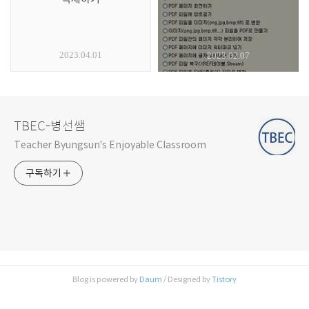
2023.04.01
2023.02.07
TBEC-병선쌤
Teacher Byungsun's Enjoyable Classroom
구독하기
Blog is powered by
Daum
/ Designed by
Tistory