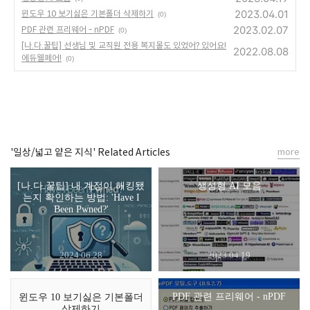
2023.04.01
윈도우 10 보기싫은 기본폴더 삭제하기
(0)
2023.02.07
PDF 관련 프리웨어 - nPDF
(0)
[나.다.꿀팁] 선생님 및 교직원 전용 복지몰도 있었어? 있어요!
2022.08.08
에듀웰페어!
(0)
'일상/넓고 얕은 지식' Related Articles
more
[나.다.꿀팁] 내 계정이 해킹됐
생성형 AI 모음
는지 확인하는 방법: 'Have I
Been Pwned?'
2024.06.28
2023.04.19
PDF 관련 프리웨어 - nPDF
윈도우 10 보기싫은 기본폴더
삭제하기