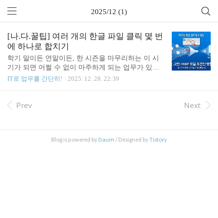
2025/12 (1)
[나.다.꿀팁] 여러 개의 한글 파일 클릭 몇 번
에 하나로 합치기
학기 말이든 연말이든, 한 시즌을 마무리하는 이 시
기가 되면 어쩔 수 없이 마주하게 되는 업무가 있습
니다. 바로 여러 부서, 여러 선생님들께 받은 수많은
IT로 업무를 간단히!
2025. 12. 28. 22:39
한글 파일(hwp)을 하나의 파일로 만드는 일입니다.
사실 파일을 일일이 열어서 '복사(Ctrl+C) + 붙여넣기
(Ctrl+V)' 하는 건 정말 피하고 싶은... 어찌 보면 참
Prev
Next
구시대적인 업무 처리 방식이죠. 하지만 행정 업무를
하다 보면 어쩔 수 없이, 그리고 반드시 처리해야만
하는 상황이 옵니다. 해보신 분들은 아실 거예요. 단
Blog is powered by
Daum
/ Designed by
Tistory
순히 합치기만 하면 되는 게 아니라, 쪽 번호 꼬이고,
스타일 안 맞고... 시간은 정말 오래 걸리는데 막상 다
끝내고 나면 "내가 이걸 왜 하고 있었지?" 싶을 만큼
보람은 1도 없는 번거로운 작업이라는 것을요. (ㅠ
ㅠ) "..