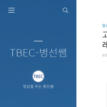
일
TBEC-병선쌤
영감
영감을 주는 병선쌤