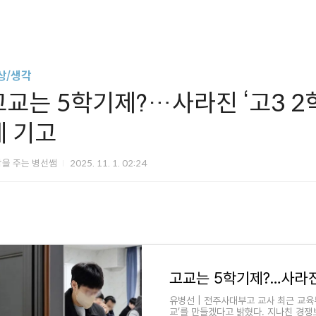
상/생각
고교는 5학기제?…사라진 ‘고3 2
레 기고
을 주는 병선쌤
2025. 11. 1. 02:24
유병선 | 전주사대부고 교사 최근 교육
교’를 만들겠다고 밝혔다. 지나친 경