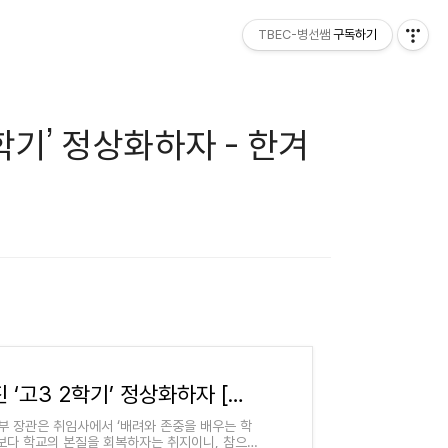
TBEC-병선쌤
구독하기
학기’ 정상화하자 - 한겨
고교는 5학기제?…사라진 ‘고3 2학기’ 정상화하자 [왜냐면]
부 장관은 취임사에서 ‘배려와 존중을 배우는 학
쟁보다 학교의 본질을 회복하자는 취지이니, 참으로