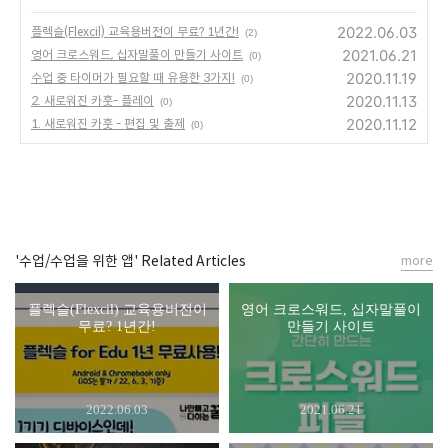
2022.06.03
플렉슬(Flexcil) 교육용버전이 무료? 1년간!
(2)
2021.06.21
영어 크로스워드, 십자말풀이 만들기 사이트
(0)
2020.11.19
수업 중 타이머가 필요할 때 유용한 3가지!
(0)
2020.11.13
2. 새로워진 카훗- 플레이
(0)
2020.11.12
1. 새로워진 카훗 - 편집 및 출제
(0)
'수업/수업을 위한 앱' Related Articles
more
플렉슬(Flexcil) 교육용버전이
영어 크로스워드, 십자말풀이
무료? 1년간!
만들기 사이트
2022.06.03
2021.06.21