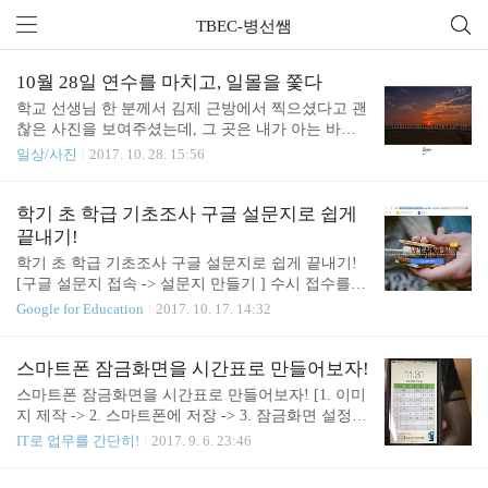
TBEC-병선쌤
전체 글 (203)
10월 28일 연수를 마치고, 일몰을 쫓다
학교 선생님 한 분께서 김제 근방에서 찍으셨다고 괜
찮은 사진을 보여주셨는데, 그 곳은 내가 아는 바로
그 곳이었다. 학교와 집을 반복하는 일상 속에서 멋
일상/사진
2017. 10. 28. 15:56
진 피사체 하나 찾고 있던 찰나에 좋은 생각이 들었
다. 마침 금구에서 연수가 있기에 그 곳을 찾아보니
차로 대략 20분이면 갈 수 있는 거리였다. 현재 시간
학기 초 학급 기초조사 구글 설문지로 쉽게
16시 30분. 일몰 시간을 보니 17시에만 끝나고 일몰
끝내기!
전에 장소에 도착할 수 있을 것 같았다. 연수가 끝남
학기 초 학급 기초조사 구글 설문지로 쉽게 끝내기!
과 동시에 달렸다. 해가 지평선으로 넘어가려고 하는
[구글 설문지 접속 -> 설문지 만들기 ] 수시 접수를
순간에 도착했다. 도착하자마자 원하는 장면을 담을
마감하고 이제 아이들 수시 입시결과가 하나 둘 나오
Google for Education
2017. 10. 17. 14:32
수 있었다. (이 컷이 첫 컷인데, 이 컷 뒤로 찍은 컷은
고 있네요. 수시 접수증을 합격증인냥 착각하고 공부
다 망함..ㅠㅠ) 모 선생님께서 수박바를 세워놓은 것
를 안하던 아이들이 현실의 벽을 맛보고 있는걸 지켜
같다고ㅋㅋ (동의) 풍경사진을 보다보면 이런 장면들
보고있자니.. 속에서는 '내가 공부하라고 했잖아!'라
스마트폰 잠금화면을 시간표로 만들어보자!
은 어딜 가면 볼 수 있을까 ..
는 말만 계속 나오지만.. 지난 시간을 돌릴 방법은 없
스마트폰 잠금화면을 시간표로 만들어보자! [1. 이미
네요. 각설하고, 내년 새로운 학급을 맡으면 어떻게
지 제작 -> 2. 스마트폰에 저장 -> 3. 잠금화면 설정]
시작할까 고민하다가 이번 포스팅을 준비하게 되었
첫 포스팅을 뭘로 올릴까 고민하다가 제가 만든 자료
IT로 업무를 간단히!
2017. 9. 6. 23:46
습니다. 학기 초 아이들의 휴대전화번호, 주소, 부모
를 소개하면 좋겠다는 생각이 들었습니다. 그것은 바
님 연락처, 이메일 등 조사해야할 것이 많은데요. 이
로 스마트폰 잠금화면 시간표 만들기 파일인데요. 매