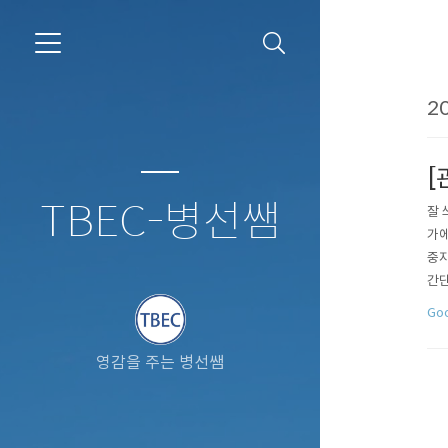
20
[
TBEC-병선쌤
잘 
가에
중지
간단
Go
영감을 주는 병선쌤