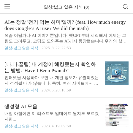
일상/넓고 얕은 지식 (8)
AI는 정말 '전기 먹는 하마'일까? (feat. How much energy
does Google’s AI use? We did the math)
요즘 어딜가나 AI 이야기뿐입니다. 챗GPT부터 시작해서 이제는 그
림도 그려주고, 코딩도 도와주는 AI까지 등장했습니다.우리의 삶을
편리하게 만들어주는 고마운 기술이지만, 한편에서는 이런 걱정의
일상/넓고 얕은 지식
2025. 8. 22. 22:53
목소리도 나옵니다. "이렇게 똑똑한 AI를 돌리려면 전기가 어마어마
하게 들지 않을까?"최근 네덜란드의 데이터 과학자 알렉스 드 브리
스(Alex de Vries)의 연구에서 "AI 검색 한 번이 전구를 한 시간 켜두
[나.다.꿀팁] 내 계정이 해킹됐는지 확인하
는 것과 맞먹는 전력을 소비한다"는 주장이 나오면서 논란이 되기도
는 방법: 'Have I Been Pwned?'
했습니다(de Vries, 2023). 정말 우리가 AI와 대화 한 번 나눌 때마다
인터넷을 사용하다 보면 내 개인 정보가 유출되었는
지구 어딘가에서는 화석 연료가 무섭게 타들어가고 있는 걸까요? 마
지 걱정될 때가 많습니다. 특히, 여러 사이트에서 계
침 구글 클라우드 파트너 전문가가 링크드인에 올린 흥미로운 분석
정을 만들고 사용하는 만큼 그 위험성은 더욱 커지
일상/넓고 얕은 지식
2024. 6. 28. 18:59
글이 있어, 오늘 그 ..
죠. 이런 문제를 해결하기 위해 'Have I Been Pwne
d?'라는 사이트가 있습니다. 이번 포스트에서는 이 사
이트를 통해 내 정보가 유출되었는지 확인하는 방법
생성형 AI 모음
을 소개해드리겠습니다. 1. 'Have I Been Pwned?'란 무
내일 아침이면 이 리스트도 업데이트 될지도 모르겠
엇인가?'Have I Been Pwned?'(Hibp)는 유명 보안 전문
지만...
가 트로이 헌트(Troy Hunt)가 만든 웹사이트로, 다양
일상/넓고 얕은 지식
2023. 4. 19. 09:59
한 데이터 유출 사건에서 수집된 이메일 주소와 비밀