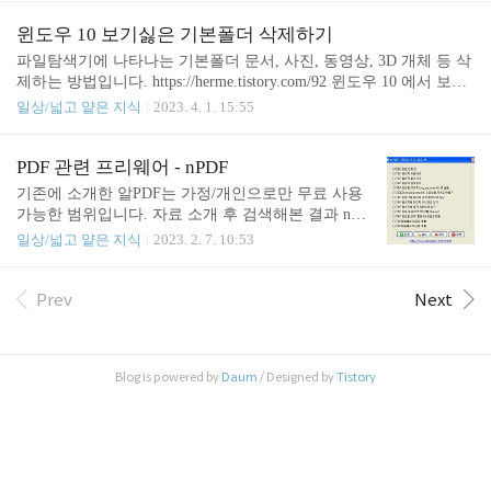
번호 정보를 검색할 수 있는 서비스입니다. 사용자들
은 자신의 이메일 주소를 입력해 해당 주소가 유출된
윈도우 10 보기싫은 기본폴더 삭제하기
적이 있는지 확인할 수 있습니다.2. 'Have..
파일탐색기에 나타나는 기본폴더 문서, 사진, 동영상, 3D 개체 등 삭
제하는 방법입니다. https://herme.tistory.com/92 윈도우 10 에서 보기
싫은 기본폴더 (동영상 사진 문서 뮤직 3D개체 등) 삭제하기 보통 이
일상/넓고 얕은 지식
2023. 4. 1. 15:55
키워드로 검색을 하면, 레지스트리 주소찾아들어가서 키값을 바꾸
거나 삭제하는 방법을 권유하는데, 그냥 간단하게 타자 몇번만 쳐서
모두 삭제하는 방법을 알려 드립니다. 윈도우 검 herme.tistory.com C
PDF 관련 프리웨어 - nPDF
MD 실행시 관리자 권한으로 실행하셔야 합니다. 꼭!
기존에 소개한 알PDF는 가정/개인으로만 무료 사용
가능한 범위입니다. 자료 소개 후 검색해본 결과 nPD
F라는 프로그램이 오픈소스 프리웨어라는 것을 알게
일상/넓고 얕은 지식
2023. 2. 7. 10:53
되었습니다. 뷰어기능은 제공하지 않지만, PDF와 관
련한 다양한 작업을 할 수 있기 때문에 라이센스 관
련하여 찝찝한 부분이 있는 분들은 nPDF를 활용하시
Prev
Next
면 되겠습니다. nDPF 공식 배포 페이지 https://iblogb
ox.com/npdf/ nPDF - 프린트를 PDF로 변환, 각종 PDF
도구,유틸(합치기,추출하기,암호화...) nPDF는 윈도
Blog is powered by
Daum
/ Designed by
Tistory
우 모든 프린터,인쇄 내용을 PDF로 변환하여 주는 오
픈소스 프로그램입니다. nPDF 유틸,도구에는 PDF
파일 합치기,PDF 페이지 추출하기,PDF 파일에 암호
걸기,PDF 파일을 이미지(png,jpg,bm..