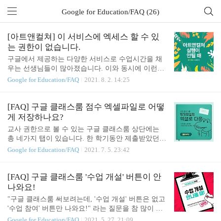
Google for Education/FAQ (26)
[아트앤컬쳐] 이 서비스에 엑세스 할 수 있
는 권한이 없습니다.
구글에서 제공하는 다양한 서비스로 수업시간을 채
우는 선생님들이 많아졌습니다. 이와 동시에 이런저
런 에러메시지에 대한 문의를 많이 받는데요. 오늘은
Google for Education/FAQ
2021. 8. 2. 14:25
구글 아트앤컬쳐를 접속할 때 뜨는 에러 메시지에 대
해 알아보려고 합니다. 1. 해결방법 : 관리콘솔에서
해당 서비스 켜주기 학교별, 교육청별 Google Worksp
[FAQ] 구글 클래스룸 점수 엑셀파일로 어떻
ace for Education이 활발하게 보급됨에 따라 이 서비
게 저장하나요?
스를 활용하는 학교와 교실이 많아지고 있습니다. G
교사 권한으로 볼 수 있는 구글 클래스룸 상단에는
oogle Workspace for Education의 플랫폼을 단독으로
총 네가지 탭이 있습니다. 한 학기동안 제출받았던
운영할 수 있지만, 관리자 권한 없이 이를 운영하다
과제에 대한 점수는 바로 '성적' 탭에서 확인할 수 있
Google for Education/FAQ
2021. 7. 5. 23:42
보면 이리저리 오류메시지를 많이 발견하게 되는데
는데요. 막상 성적처리를 하려니 이 성적을 엑셀로
요. 보통의 경우 관리콘솔에서 해당 앱의 서비스를
받는 기능이 어딘가에 있었던 것 같은데 찾기가 쉽지
허용함으로 설정하면 되지만, 아트앤컬쳐같은 경우
않습니다. 어디에 있을까요? 정답 : '수업' 탭에서 찾
[FAQ] 구글 클래스룸 '수업 개설' 버튼이 안
는 찾을 수가 없습니..
을 수 있습니다. 1. '수업' 탭에서 '과제'로 안내된 아
나와요!
무 게시글이나 클릭해 봅니다. - '과제' 표시는 아래의
"구글 클래스룸 써보려는데, '수업 개설' 버튼은 없고
네모 칸에 글씨가 쓰여있는 픽토그램을 사용합니다.
'수업 참여' 버튼만 나와요!" 라는 질문을 참 많이 받
2. '과제보기'를 클릭합니다. 3. 우측 상단의 톱니바퀴
습니다. 오늘 이 포스팅에서는 어떻게 하면 '수업 개
Google for Education/FAQ
2021. 5. 27. 21:09