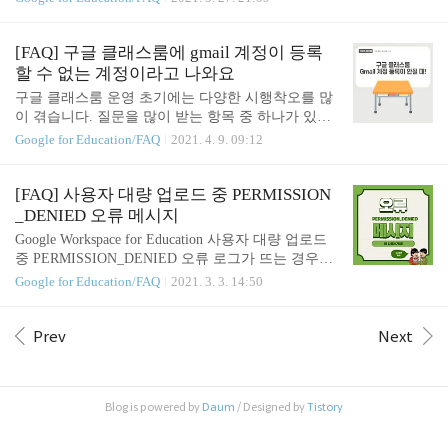
를 눌러봅니다. 4. '모든 성적을 Google Sheet'에 복사,
설' 버튼이 나타나지 않는지 확인해보고, 이를 바로
혹은 '모든 성적을 CSV로 다운로드'를 클릭해 원하는
잡는 방법에 대해 다뤄보려고 합니다. 1. 수업 개설
형태의 스프레드시트 파일로 다운로드합니다. 성적
버튼은 왜 안나오는가? 설렘 반 기대 반으로 구글 클
[FAQ] 구글 클래스룸에 gmail 계정이 등록
(gr..
래스룸 연수를 받던 때로 되돌아가 봅니다. 계정을
할 수 없는 계정이라고 나와요
발급하고 처음으로 구글 클래스룸에 들어갔을 때 나
구글 클래스룸 운영 초기에는 다양한 시행착오를 많
오는 화면 - 아마 순식간에 지나가서 기억도 안나는
이 겪습니다. 질문을 많이 받는 항목 중 하나가 있습
분도 계실 것 같습니다 - 을 함께 볼까요? 자.. 이 화
니다. "등록할 수 없는 계정입니다" 라는 메시지가 나
Google for Education/FAQ
2021. 4. 9. 09:12
면은 기억나시지요? 여기에서 '계속' 버튼을 누르면
오면 어떻게 해야 하는지에 대한 것인데요. 보통 이
나오는 창이 있습니다. 기억나시나요? 바로... 역할을
런 경우는 G suite에서 개설한 클래스룸에 gmail 계정
고르라는 화면인데요. 문제는 여기서 발생합니다.
을 초대하는 경우 나타납니다. 이런 경우 간단한 설
[FAQ] 사용자 대량 업로드 중 PERMISSION
'수업 개설'이 안 나오는 분..
정 변경으로 gmail 계정을 초대할 수 있는데요. 어떻
_DENIED 오류 메시지
게 하면 설정을 바꿀 수 있는지, 또 장/단점은 무엇인
Google Workspace for Education 사용자 대량 업로드
지 알아보겠습니다. 1. Google Workspace for Educatio
중 PERMISSION_DENIED 오류 로그가 뜨는 경우가
n의 폐쇄적인 운영? No! Google Workspace for Educati
간헐적으로 보고되고 있습니다. 해당 오류로그는 단
Google for Education/FAQ
2021. 3. 3. 14:50
on에서는 도메인 자체적으로 계정을 발급할 수 있도
시간에 한 도메인에서 사용자 등록, 변경, 삭제 등의
록 하고 있습니다. 이로 인해 얻을 수 있는 장점은, 클
작업이 많이 이뤄지는 경우 서버의 과부하를 막기 위
래스룸을 좀 더 폐쇄적으로 ..
해 나타나는 방어적인 현상이라고 합니다. 24시간 대
Prev
Next
기 후 시도해보는 것으로 구글 측의 답변을 받았습니
다. 오류 메시지로 고민하시는 분들은 참고하시길 바
랍니다. 이외에도, 구글에서 공식적으로 제공하는 오
Blog is powered by
Daum
/ Designed by
Tistory
류메시지 관련 도움말 링크를 첨부합니다. https://sup
port.google.com/a/answer/40057 CSV 파일로 여러 사