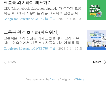
구글클래스룸 이용하여 곧 수행평가를 진행할 예정
크롬북 와이파이 배포하기
동하니까...
이라 마음이 급하네요ㅠ 상황파악:- PC에서는 클래
CEU(Chromebook Education Upgrade)가 추가된 크롬
스룸이 정상 작동하는 상황이며, iOS기기에서도 정
북을 학교에서 사용하는 것은 교육목표 달성을 위해
상작동하는 상황- 안드로이드 태블릿, 안드로이드 스
교실의 학습경험을 대단히 풍성하게 합니다. 그 중
Google for Education/GWFE 관리콘솔
2024. 5. 6. 00:03
마트폰에서만 Google Classroom 실행이 잘 안되는 상
하나는 바로 관리콘솔 설정을 통한 와이파이 설정 일
황- '계정 관련 설정' 오류 메시지가 출력되는 상황 병
괄배포입니다. 기존 MDM(Mobile Device Managemen
선쌤의 추론:- PC와 iOS에서는 정상작동한다.- 앱 업
t)이 없는 상태에서 WiFi의 설정값(SSID)를 배포하는
크롬북 원격 초기화(파워워시)
데이트, 캐시 문제는 아니다.- 안드로이드 ..
것은 불가능하고, 오히려 그 설정값을 개별 기기별로
크롬북은 여러 장점을 가지고 있습니다. 그러나 유
하나씩 넣어야 하는 번거로움이 있었습니다. 그러나
지/보수 측면에서 다른 제조사들의 기기에 비해 막강
관리콘솔의 설정을 통해 WiFi의 설정값을 학생들에
한 장점을 가지는데요. 그것은 바로 파워워시! (원격
Google for Education/GWFE 관리콘솔
2023. 9. 14. 15:58
게 노출시키지 않고 배포할 수 있습니다. 1. 유의할
초기화 기능)입니다. * 파워워시기능은 CEU(Chrome
점: 인터넷 연결없이는 배포도 불가해요만약 크롬북
book Education Upgrade)를 등록한 기기에서만 작동
이 인터넷에 연결되어있지 않은 상태라면 설정값의
합니다. 1. 크롬북 초기화 방법 가. 개별기기에서 1)
Prev
Next
배포를 할 수가 없습니다. 왜냐하면 설정값의 배포는
크롬북에서 로그아웃 합니다. 2) Ctrl + Alt + Shift + r
인터넷..
을 길게 누릅니다. 3) '다시 시작'을 선택합니다. 4) 표
시되는 상자에서 파워워시 > 계속을 선택합니다. 5)
Blog is powered by
Daum
/ Designed by
Tistory
표시되는 단계를 따라 Google 계정으로 로그인합니
다. 나. 관리콘솔에서 1) 관리콘솔 홈페이지 메뉴 2)
기기 > Chrome > 기기로 이동 3) 원하는 조직단위 선
택 4) 초기화 할 기..