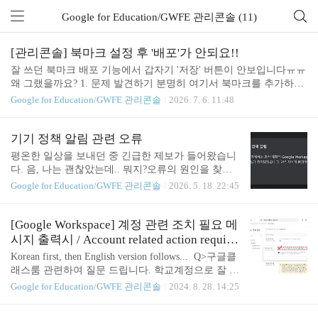
Google for Education/GWFE 관리콘솔 (11)
[관리콘솔] 북마크 설정 후 '배포'가 안되요!!
잘 쓰던 북마크 배포 기능에서 갑자기 '저장' 버튼이 안보입니다ㅠㅠ
왜 그랬을까요? 1. 문제 발견하기 분명히 여기서 북마크를 추가하면
왼쪽 아래 어딘가에 '저장' 버튼이 있었는데 안보입니다.. 왜냐고!! 2.
Google for Education/GWFE 관리콘솔
2026. 7. 6. 11:48
Google 북마크 기능 중지되었는지 확인하기- 앱 - 추가 Google 서비
스 - Google 북마크 - 사용중지됨 여부 확인하기-> '모든 사용자에 대
해 사용 설정' (혹은 원하는 조직마다 설정 다르게)이 되어 있어야 북
기기 정책 알림 관련 오류
마크 배포 기능이 정상적으로 작동합니다. 간단하지만, 로그로 남겨
평온한 일상을 보내던 중 긴급한 제보가 들어왔습니
봅니다 :)오늘도 좋은하루 보내세요!
다. 음, 나는 괜찮았는데.. 뭐지?오류의 원인을 찾아
보자... 오늘 무슨 일이 있었던 거지? 1. 구글 워크스
Google for Education/GWFE 관리콘솔
2026. 5. 18. 22:45
페이스 아이콘 변경- 곧 뇌이징 되리라.. 근데 기존에
만들었던 자료들은 언제 다 바꾸지ㅠㅠ 2. 그 외?큰
이벤트는 없었는데, 살펴보자니 이게 원인인 것 같기
[Google Workspace] 계정 관련 조치 필요 메
도하고.. 3. 본격적인 분석가. 추론:- 단서1: 안드로이
시지 출력시 / Account related action require
드폰을 쓰는 나는 아무 문제가 없다.- 단서2: 아이폰
d
Korean first, then English version follows... Q>구글클
을 쓰는 선생님 두분에게서 오류가 보고되었다.- 단
래스룸 관련하여 질문 드립니다. 학교계정으로 잘 사
서3: PC에서는 기능이 정상적으로 작동이 된다고 한
용하던 구글클래스룸이 위 영상과 같이 진입 자체
Google for Education/GWFE 관리콘솔
2024. 8. 28. 14:25
다. 나. 사고:- 계정 설정에는 문제가 없다. 왜냐면 PC
에 문제가 생겼습니다😭 (교사계정, 학생계정 모두
에서는 모든 기능이 정상이다.- 그럼, 기기 관련 설정
동일) 혹시 이 문제를 어떻게 해결하는지 아실까요...
의 문제인 것 같다. 왜냐면 PC에서는 모든 기능이 작